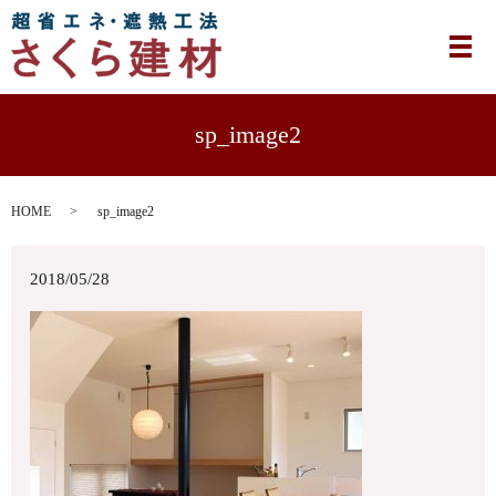
メ
sp_image2
HOME
sp_image2
2018/05/28