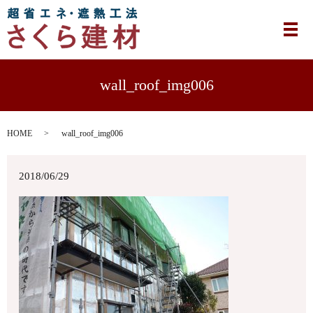
メ
wall_roof_img006
HOME
wall_roof_img006
2018/06/29