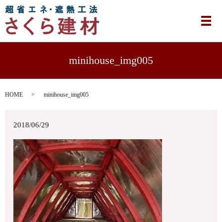
メ
minihouse_img005
HOME
minihouse_img005
2018/06/29