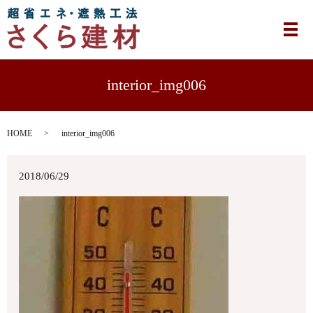
メ
interior_img006
HOME
interior_img006
2018/06/29